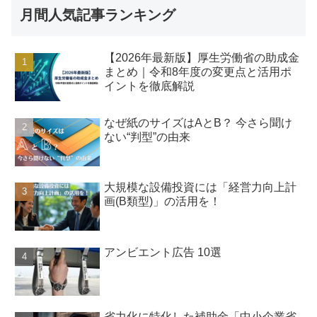
月間人気記事ランキング
【2026年最新版】厚生労働省の助成金
まとめ｜令和8年度の変更点と活用ポ
イントを徹底解説
なぜ紙のサイズはAとB？ 今さら聞け
ない“判型”の由来
大規模な設備投資には「経営力向上計
画(B類型)」の活用を！
アンビエント広告 10選
省力化に特化した補助金「中小企業省