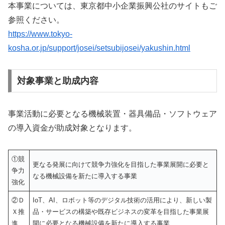
本事業については、東京都中小企業振興公社のサイトもご
参照ください。
https://www.tokyo-
kosha.or.jp/support/josei/setsubijosei/yakushin.html
対象事業と助成内容
事業活動に必要となる機械装置・器具備品・ソフトウェア
の導入資金が助成対象となります。
①競
更なる発展に向けて競争力強化を目指した事業展開に必要と
争力
なる機械設備を新たに導入する事業
強化
②Ｄ
IoT、AI、ロボット等のデジタル技術の活用により、新しい製
Ｘ推
品・サービスの構築や既存ビジネスの変革を目指した事業展
進
開に必要となる機械設備を新たに導入する事業