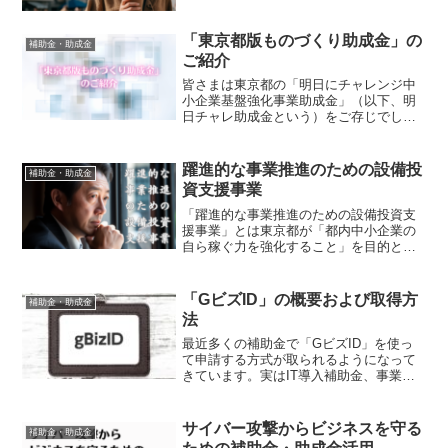
⾦を４つご紹介します。これまで助成⾦
を活⽤したことがない⽅はもちろん、過
去に利⽤したことがある⽅も必⾒です！
「東京都版ものづくり助成金」の
補助金・助成金
助成⾦と補助金の違いを理...
ご紹介
皆さまは東京都の「明日にチャレンジ中
小企業基盤強化事業助成金」（以下、明
日チャレ助成金という）をご存じでしょ
うか？東京都中小企業団体中央会が募集
する助成金で、限度額は小規模企業区分
で1,000万円、一般区分で2,000万円、助
躍進的な事業推進のための設備投
補助金・助成金
成率が3分の2...
資支援事業
「躍進的な事業推進のための設備投資支
援事業」とは東京都が「都内中小企業の
自ら稼ぐ力を強化すること」を目的と
し、新たに機械設備等を導入する経費の
一部を助成する事業です。詳細は以下の
ページをご参照ください。助成事業の概
「GビズID」の概要および取得方
補助金・助成金
要対象者以下の要件を全て満...
法
最近多くの補助金で「GビズID」を使っ
て申請する方式が取られるようになって
きています。実はIT導入補助金、事業承
継引き継ぎ補助金などの補助金の申請だ
けではなく、社会保険手続き、経営力向
上計画の申請、賃貸住宅管理業登録等電
サイバー攻撃からビジネスを守る
補助金・助成金
子申請システムの利用...