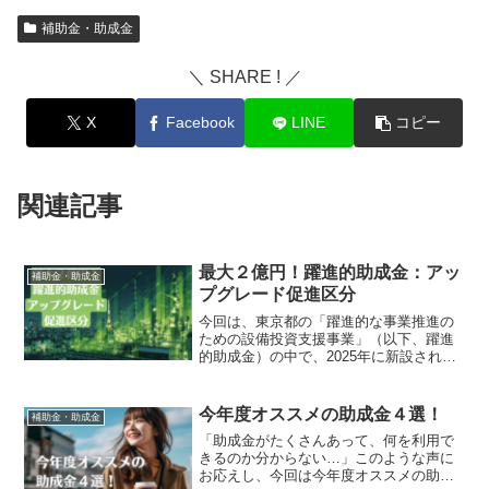
補助金・助成金
＼ SHARE ! ／
X
Facebook
LINE
コピー
関連記事
最大２億円！躍進的助成金：アッ
補助金・助成金
プグレード促進区分
今回は、東京都の「躍進的な事業推進の
ための設備投資支援事業」（以下、躍進
的助成金）の中で、2025年に新設された
最大2億円の「アップグレード促進区分」
についてご案内します。2025年度秋に予
定されている第10回公募は、10月～11月
今年度オススメの助成⾦４選！
補助金・助成金
頃の締切...
「助成⾦がたくさんあって、何を利⽤で
きるのか分からない…」このような声に
お応えし、今回は今年度オススメの助成