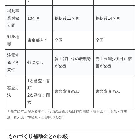
補助事
業対象
18ヶ月
採択後12ヶ月
採択後14ヶ月
期間
対象地
東京都内＊
全国
全国
域
注意す
賃上げ目標の表明等
売上高減少要件に該
るべき
特になし
が必要
当が必要
要件
1次審査：書
審査方
類
書類審査のみ
書類審査のみ
法
2次審査：面
接
＊都内に本店がある場合、設備の設置場所は神奈川県・埼玉県・千葉県・群馬
県・栃木県・茨城県・山梨県でもOK
ものづくり補助金との比較