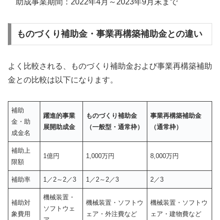
助成事業期間：2022年4月～2023年9月末まで
ものづくり補助金・事業再構築補助金との違い
よく比較される、ものづくり補助金および事業再構築補助
金との比較は以下になります。
補助
躍進的事業
ものづくり補助金
事業再構築補助金
金・助
展開助成金
（一般型・通常枠）
（通常枠）
成金名
補助上
1億円
1,000万円
8,000万円
限額
補助率
1／2～2／3
1／2～2／3
2／3
機械装置・
補助対
機械装置・ソフトウ
機械装置・ソフトウ
ソフトウェ
象費用
ェア・外注費など
ェア・建物費など
ア