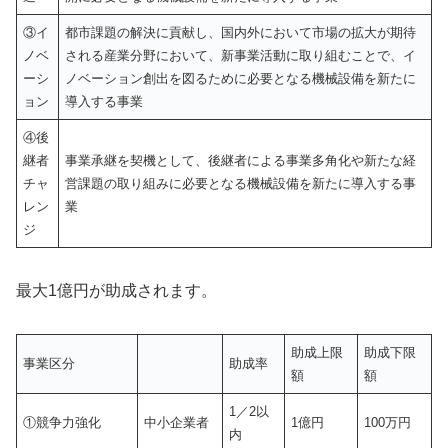
③イ
都市課題の解決に貢献し、国内外において市場の拡大が期待
ノベ
される産業分野において、新事業活動に取り組むことで、イ
ーシ
ノベーション創出を図るために必要となる機械設備を新たに
ョン
導入する事業
④後
継者
事業承継を契機として、後継者による事業多角化や新たな経
チャ
営課題の取り組みに必要となる機械設備を新たに導入する事
レン
業
ジ
最大1億円が助成されます。
助成上限
助成下限
事業区分
助成率
額
額
1／2以
①競争力強化
中小企業者
1億円
100万円
内