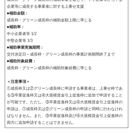
企業等に成長する事業者に対する上乗せ支援
■補助金額：
成長枠・グリーン成長枠の補助金額上限に準じる
■補助率：
中小企業者等 1/2
中堅企業等 1/3
■補助事業実施期間：
交付決定日～成長枠・グリーン成長枠の事業計画期間終了まで
■補助対象経費：
成長枠・グリーン成長枠の補助対象経費に準じる
＜注意事項＞
①成長枠又は②グリーン成長枠に申請する事業者は、上乗せ枠であ
る③卒業促進枠又は④大規模賃金引上促進枠に追加で申請すること
が可能です。ただし、③卒業促進枠又は④大規模賃金引上促進枠の
申請は、①成長枠又は②グリーン成長枠の申請と同時に行わなけれ
ばなりません。また、③卒業促進枠及び④大規模賃金引上促進枠の
両方に追加申請することはできません。