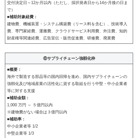
交付決定日～12か月以内（ただし、採択発表日から14か月後の日ま
で）
■補助対象経費：
建物費、機械装置・システム構築費（リース料を含む）、技術導入
費、専門家経費、運搬費、クラウドサービス利用費、外注費、知的
財産権等関連経費、広告宣伝・販売促進費、研修費、廃業費
⑥サプライチェーン強靱化枠
■概要：
海外で製造する部品等の国内回帰を進め、国内サプライチェーンの
強靱化及び地域産業の活性化に資する取組を行う中堅・中小企業者
等に対する支援
■補助金額：
1,000 万円 ～ ５億円以内
※建物費がない場合は３億円以内
■補助率：
中小企業者等 1/2
中堅企業等 1/3