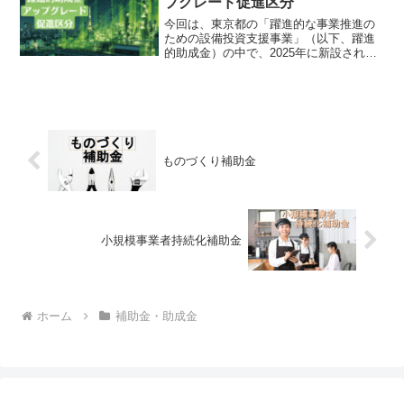
プグレード促進区分
今回は、東京都の「躍進的な事業推進の
ための設備投資支援事業」（以下、躍進
的助成金）の中で、2025年に新設された
最大2億円の「アップグレード促進区分」
についてご案内します。2025年度秋に予
定されている第10回公募は、10月～11月
頃の締切...
ものづくり補助金
小規模事業者持続化補助金
ホーム
補助金・助成金