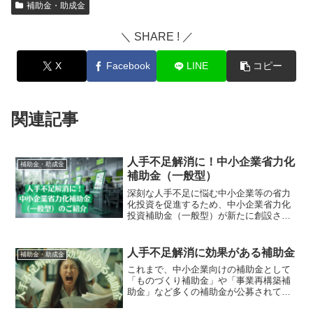
補助金・助成金
＼ SHARE ! ／
X
Facebook
LINE
コピー
関連記事
人手不足解消に！中小企業省力化
補助金・助成金
補助金（一般型）
深刻な人手不足に悩む中小企業等の省力
化投資を促進するため、中小企業省力化
投資補助金（一般型）が新たに創設され
ました。この補助金は、物価高や人手不
足といった厳しい経営環境に直面する中
小企業等の省力化と設備投資を重点的に
人手不足解消に効果がある補助金
補助金・助成金
支援し、生産性の向上と持...
これまで、中小企業向けの補助金として
「ものづくり補助金」や「事業再構築補
助金」など多くの補助金が公募されてき
ました。しかし、今回ご案内する「省力