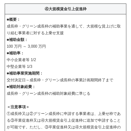
④大規模賃金引上促進枠
■概要：
成長枠・グリーン成長枠の補助事業を通して、大規模な賃上げに取
り組む事業者に対する上乗せ支援
■補助金額：
100 万円 ～ 3,000 万円
■補助率：
中小企業者等 1/2
中堅企業等 1/3
■補助事業実施期間：
交付決定日～成長枠・グリーン成長枠の事業計画期間終了まで
■補助対象経費：
成長枠・グリーン成長枠の補助対象経費に準じる
＜注意事項＞
①成長枠又は②グリーン成長枠に申請する事業者は、上乗せ枠であ
る③卒業促進枠又は④大規模賃金引上促進枠に追加で申請すること
が可能です。ただし、③卒業促進枠又は④大規模賃金引上促進枠の