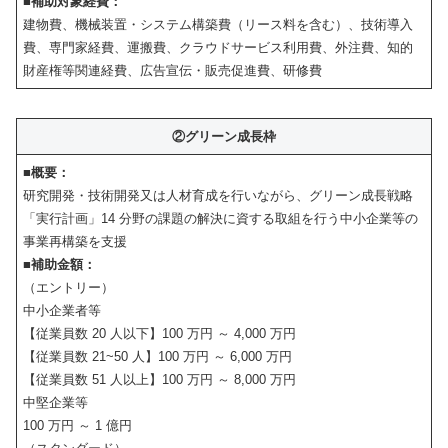
■補助対象経費：
建物費、機械装置・システム構築費（リース料を含む）、技術導入
費、専門家経費、運搬費、クラウドサービス利用費、外注費、知的
財産権等関連経費、広告宣伝・販売促進費、研修費
②グリーン成長枠
■概要：
研究開発・技術開発又は人材育成を行いながら、グリーン成長戦略
「実行計画」14 分野の課題の解決に資する取組を行う中小企業等の
事業再構築を支援
■補助金額：
（エントリー）
中小企業者等
【従業員数 20 人以下】100 万円 ～ 4,000 万円
【従業員数 21~50 人】100 万円 ～ 6,000 万円
【従業員数 51 人以上】100 万円 ～ 8,000 万円
中堅企業等
100 万円 ～ 1 億円