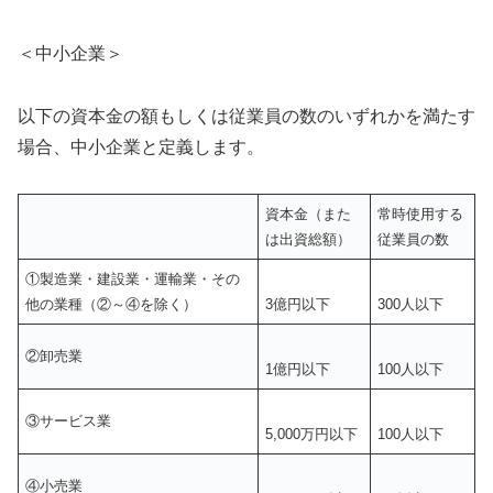
＜中小企業＞
以下の資本金の額もしくは従業員の数のいずれかを満たす
場合、中小企業と定義します。
資本金（また
常時使用する
は出資総額）
従業員の数
①製造業・建設業・運輸業・その
他の業種（②～④を除く）
3億円以下
300人以下
②卸売業
1億円以下
100人以下
③サービス業
5,000万円以下
100人以下
④小売業