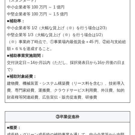
（スタンダード）
中小企業者等 100 万円 ～ 1 億円
中堅企業者等 100 万円 ～ 1.5 億円
■補助率：
中小企業者等 1/2（大幅な賃上げ（※）を行う場合は2/3）
中堅企業等 1/3（大幅な賃上げ（※）を行う場合は1/2）
（※）事業終了時点で、①事業場内最低賃金＋45 円、②給与支給総
額＋６％を達成すること。
■補助事業実施期間：
交付決定日～14か月以内（ただし、採択発表日から16か月後の日ま
で）
■補助対象経費：
建物費、機械装置・システム構築費（リース料を含む）、技術導入
費、専門家経費、運搬費、クラウドサービス利用費、外注費、知的
財産権等関連経費、広告宣伝・販売促進費、研修費
③卒業促進枠
■概要：
成長枠・グリーン成長枠の補助事業を通して、中小企業等から中堅