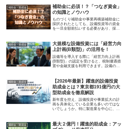
化・省人化補助金」のように人手不足の
解消を主目的にした補助金はありません
補助金に必須！？「つなぎ資金」
補助金・助成金
でした。令和5年度補正予...
の知識とノウハウ
ものづくり補助金や事業再構築補助金に
採択されたとしても、設備投資等の資金
を一旦全額前払いする必要があり、採択
後の資金調達に悩む方が一定数存在しま
す。そのため補助金に採択された事業者
の多くが、「つなぎ資金」を借入するこ
大規模な設備投資には「経営力向
補助金・助成金
とで、前払いに対応してい...
上計画(B類型)」の活用を！
設備等を導入する際に「経営力向上計画
(B類型)」の認定を受けると、税制優遇措
置や金融支援を利用できます。設備の導
入や建物の改装を検討しておられる方は
必見です！※令和7年4月より「経営力向
上計画」の制度が一部変更されます。本
【2026年最新】躍進的設備投資
補助金・助成金
記事の内容は、現時...
助成金とは？東京都191億円の大
型助成金を徹底解説
新年度を控え、設備投資や事業拡大の計
画を具体化している企業も多いのではな
いでしょうか。特に製造業を中心に、生
産能力の強化人手不足への対応DXによる
効率化新製品・新事業への挑戦といった
テーマが重要な経営課題となっていま
最大２億円！躍進的助成金：アッ
補助金・助成金
す。こうした企業の投資を...