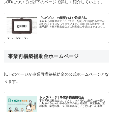
ズIDについては以下のページで詳しく紹介しています。
「GビズID」の概要および取得方法
最近多くの補助金で「GビズID」を使って申請する方式が
取られるようになってきています。実はIT導入補助金、事
業承継引き継ぎ補助金などの補助金の申請だけではなく、
社会保険手続き、経営力向上計画の申請、賃貸住宅管理業
登録等電子申請システムの利用...
enthriver.net
事業再構築補助金ホームページ
以下のページが事業再構築補助金の公式ホームページとな
ります。
トップページ | 事業再構築補助金
事業再構築補助金は、ポストコロナ時代の経済社会の変化
に対応するために中小企業等の新分野展開、事業転換、業
種転換、業態転換、又は事業再編という思い切った事業再
構築に意欲を有する中小企業等の挑戦を支援します。