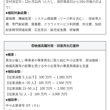
交付決定日～12か月以内（ただし、採択発表日から14か月後の日ま
で）
■補助対象経費：
建物費、機械装置・システム構築費（リース料を含む）、技術導入
費、専門家経費、運搬費、クラウドサービス利用費、外注費、知的
財産権等関連経費、広告宣伝・販売促進費、研修費
⑧物価高騰対策・回復再生応援枠
■概要：
業況が厳しい事業者や事業再生に取り組む中小企業等、原油価格・
物価高騰等の影響を受ける中小企業等の事業再構築を支援
■補助金額：
【従業員数 5 人以下】 100 万円 ～ 1,000 万円
【従業員数６~20 人】 100 万円 ～ 1,500 万円
【従業員数 21~50 人】 100 万円 ～ 2,000 万円
【従業員 51 人～】 100 万円 ～ 3,000 万円
■補助率：
中小企業者等 2/3（※1）