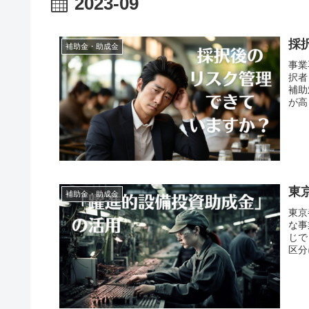
2023-09
採
補助金・助成金
事業
択者
補助
が高
東
補助金・助成金
東京
な事
じで
区分