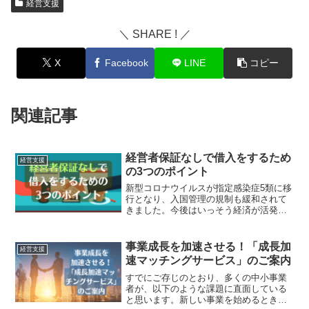
経営支援
＼ SHARE ! ／
X
Facebook
LINE
コピー
関連記事
経営者保証なしで借入をするため
経営支援
の3つのポイント
新型コロナウイルスが指定感染症5類に移
行となり、入国管理の規制も緩和されて
きました。今後はいっそう経済が活発に
なることが期待されます。しかし、「ゼ
ロゼロ融資」の返済が始まったことによ
り、多くの中小企業には月々の返済負担
事業成長を加速させる！「成長加
経営支援
が重くのしかかっていま...
速マッチングサービス」のご案内
すでにご存じのとおり、多くの中小事業
者が、以下のような課題に直面している
と思います。新しい事業を始めるときの