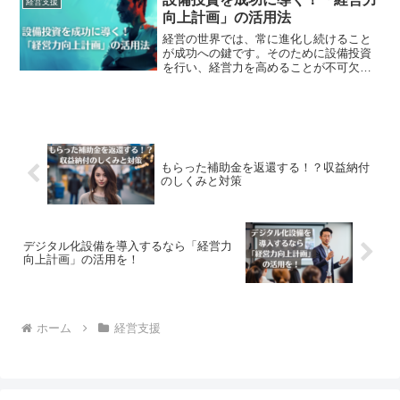
経営支援
を運ぶのが当たり前の光景でし...
向上計画」の活用法
経営の世界では、常に進化し続けること
が成功への鍵です。そのために設備投資
を行い、経営力を高めることが不可欠で
す。経営者が持つ目標として、業務の効
率化と将来の競争力強化があります。設
備投資はこれらの目標を達成する重要な
手段であり、企業の成長に...
もらった補助金を返還する！？収益納付
のしくみと対策
デジタル化設備を導入するなら「経営力
向上計画」の活用を！
ホーム
経営支援