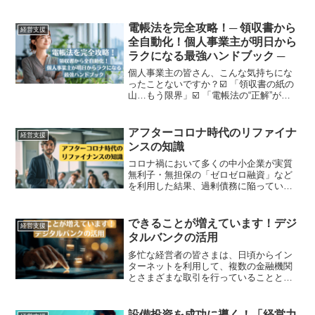
資金調達後継者育成や後継者不在事業拡
大のための経営戦略づくり今回は、こう
した悩みを解決し、自社の成長を加速さ
電帳法を完全攻略！─ 領収書から
経営支援
せたいという事業者の想い...
全自動化！個人事業主が明日から
ラクになる最強ハンドブック ─
個人事業主の皆さん、こんな気持ちにな
ったことないですか？☑️ 「領収書の紙の
山…もう限界」☑️ 「電帳法の“正解”がわ
からない」☑️ 「自動化したいけど IT はち
ょっと…」その“もやもや”わかります毎年
1〜3月になると領収書の山と徹夜祭り...
アフターコロナ時代のリファイナ
経営支援
ンスの知識
コロナ禍において多くの中小企業が実質
無利子・無担保の「ゼロゼロ融資」など
を利用した結果、過剰債務に陥っている
ことが散見されます。業績はまだ回復途
上にある中で、元金の返済が始まり「資
金繰りが厳しい」という中小企業も少な
できることが増えています！デジ
経営支援
くありません。今回は、そ...
タルバンクの活用
多忙な経営者の皆さまは、日頃からイン
ターネットを利用して、複数の金融機関
とさまざまな取引を行っていることと思
います。一昔前までは、銀行といえば
「紙文化」の象徴ともいえる存在であ
り、通帳と印鑑を持って銀行の窓口に足
設備投資を成功に導く！「経営力