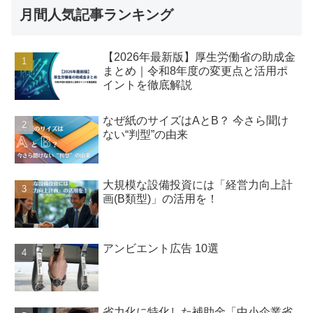
月間人気記事ランキング
【2026年最新版】厚生労働省の助成金
まとめ｜令和8年度の変更点と活用ポ
イントを徹底解説
なぜ紙のサイズはAとB？ 今さら聞け
ない“判型”の由来
大規模な設備投資には「経営力向上計
画(B類型)」の活用を！
アンビエント広告 10選
省力化に特化した補助金「中小企業省