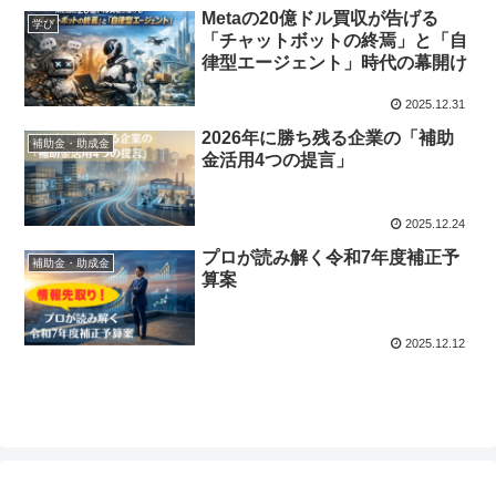
Metaの20億ドル買収が告げる
学び
「チャットボットの終焉」と「自
律型エージェント」時代の幕開け
2025.12.31
2026年に勝ち残る企業の「補助
補助金・助成金
金活用4つの提言」
2025.12.24
プロが読み解く令和7年度補正予
補助金・助成金
算案
2025.12.12